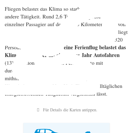
Fliegen belastet das Klima so stark wie kaum eine
andere Tätigkeit. Rund 2,6 Tonnen CO₂ verursacht ein
einzelner Passagier auf den 12'600 Kilometern Flug von
Zürich nach New York und retour (angenommen er fliegt
in einem durchschnittlichen Passagierflugzeug mit 320
Dieser eine Ferienflug belastet das
Personen an Bord).
Klima also stärker als ein ganzes Jahr Autofahren
(13'000 Kilometer in einem Personenauto mit
durchschnittlich 1,6 Personen an Bord). Wir haben
mithilfe des WWF Schweiz berechnet, wie sich die
Klimabelastung eines New-York-Flugs mit alltäglichen
energiefressenden Tätigkeiten vergleichen lässt.
Für Details die Karten antippen.