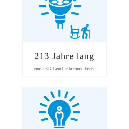
Verbrauch 14 Watt, durchschnittlicher
Strommix. So lange müsste jemand im
Dunkeln sitzen, um die Emissionen des
Flugs zu kompensieren.
213 Jahre lang
eine LED-Leuchte brennen lassen
Quelle: WWF
Annahme
120-Watt-Strahler, durchschnittlicher
Strommix. So lange müsste jemand das
Licht ausgeschaltet lassen, um die