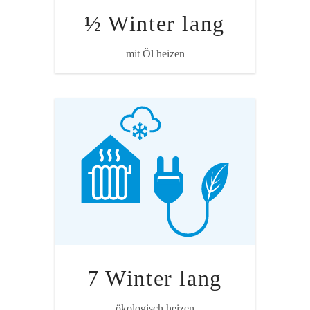
½ Winter lang
Quelle: WWF Heizkostenrechnung auf Basis
Treeze/Ecoinvent und Angaben der
mit Öl heizen
Branchenverbände
Annahme
Dasselbe Einfamilienhaus mit
Erdsonden-Wärmepumpe mit Ökostrom.
Heizkostenrechnung auf Basis
Treeze/Ecoinvent und Angaben der
Branchenverbände.
7 Winter lang
Quelle: Ökoprofil von Ernährungsstilen, Esu
ökologisch heizen
Service 2015 i.A. WWF Schweiz