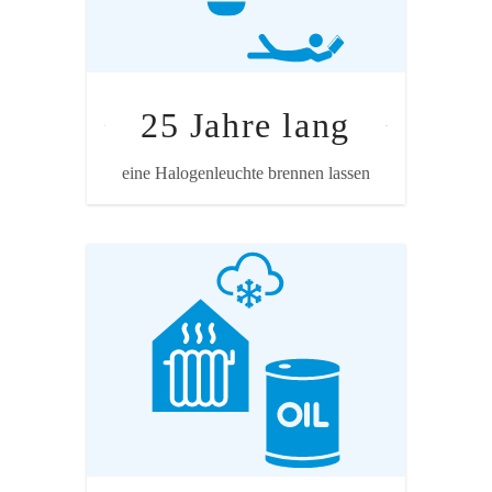
Emissionen des Flugs zu kompensieren.
25 Jahre lang
eine Halogenleuchte brennen lassen
Quelle: WWF
Annahme
Einfamilienhaus (Wärmebedarf 14'400
kWh), teilsaniert, 211 Heiztage bei
durchschnittlichem Wetter. Wer den Flug
via Heizenergie kompensieren will, darf
also über einen halben Winter lang gar
nicht mehr heizen, wenn er eine
Ölheizung hat.