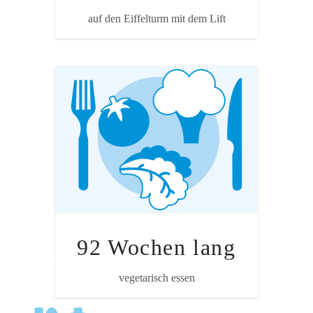
energie-
Quelle: Kant. Energiefachstellen:
auf den Eiffelturm mit dem Lift
umwelt.ch
Annahme
Alles ausser Fleisch/Fisch (ovo-lakto-
vegetarisch) inklusive Produktion,
Abfälle, Transport etc.
92 Wochen lang
Quelle: Ökoprofil von Ernährungsstilen, Esu
vegetarisch essen
Service 2015 i.A. WWF Schweiz