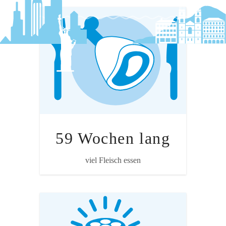
Annahme
Alle Lebensmittel (2 kg Fleisch pro
Woche) inklusive Produktion, Abfälle,
Transport etc.
59 Wochen lang
Quelle: Ökoprofil von Ernährungsstilen, Esu
viel Fleisch essen
Service 2015 i.A. WWF Schweiz
Annahme