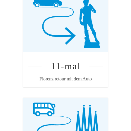
Annahme
Die Berechnung geht von 590 km pro
Weg aus, das sind mal elf gerechnet
13'000 km. Und damit deutlich mehr als
die durchschnittliche Jahresfahrleistung
einer Person in der Schweiz (10'000
Kilometer). Der eine Ferienflug belastet
das Klima also stärker als ein Jahr
Autofahren. Die Annahmen für
11-mal
Besetzungsgrad und Verbrauchswert sind
Durchschnittswerte.
Florenz retour mit dem Auto
Quelle: Treeze/ecoinvent
Annahme
Bustyp und Auslastung durchschnittlich,
1064 km pro Weg.